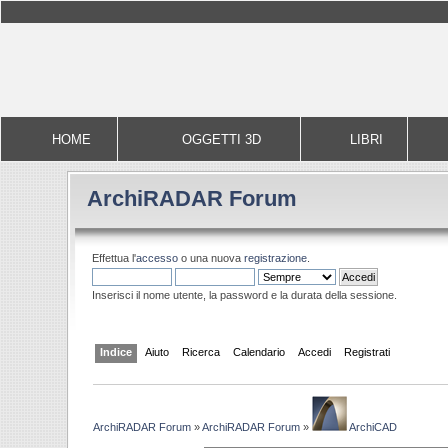
HOME
OGGETTI 3D
LIBRI
ArchiRADAR Forum
Effettua l'
accesso
o una nuova
registrazione
.
Inserisci il nome utente, la password e la durata della sessione.
Indice
Aiuto
Ricerca
Calendario
Accedi
Registrati
ArchiRADAR Forum
»
ArchiRADAR Forum
»
ArchiCAD