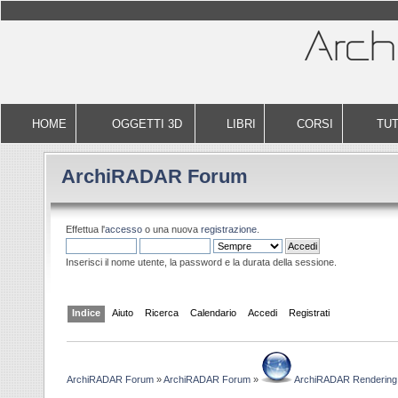
HOME
OGGETTI 3D
LIBRI
CORSI
TUT
ArchiRADAR Forum
Effettua l'
accesso
o una nuova
registrazione
.
Inserisci il nome utente, la password e la durata della sessione.
Indice
Aiuto
Ricerca
Calendario
Accedi
Registrati
ArchiRADAR Forum
»
ArchiRADAR Forum
»
ArchiRADAR Rendering