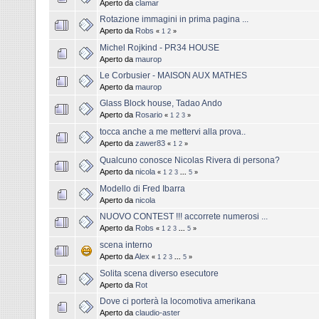
Aperto da
clamar
Rotazione immagini in prima pagina ...
Aperto da
Robs
«
1
2
»
Michel Rojkind - PR34 HOUSE
Aperto da
maurop
Le Corbusier - MAISON AUX MATHES
Aperto da
maurop
Glass Block house, Tadao Ando
Aperto da
Rosario
«
1
2
3
»
tocca anche a me mettervi alla prova..
Aperto da
zawer83
«
1
2
»
Qualcuno conosce Nicolas Rivera di persona?
Aperto da
nicola
«
1
2
3
...
5
»
Modello di Fred Ibarra
Aperto da
nicola
NUOVO CONTEST !!! accorrete numerosi ...
Aperto da
Robs
«
1
2
3
...
5
»
scena interno
Aperto da
Alex
«
1
2
3
...
5
»
Solita scena diverso esecutore
Aperto da
Rot
Dove ci porterà la locomotiva amerikana
Aperto da
claudio-aster