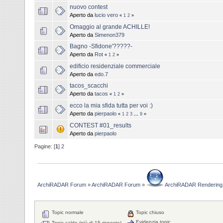
nuovo contest
Aperto da
lucio vero
«
1
2
»
Omaggio al grande ACHILLE!
Aperto da
Simenon379
Bagno -Sfidone'?????-
Aperto da
Rot
«
1
2
»
edificio residenziale commerciale
Aperto da
edo.7
tacos_scacchi
Aperto da
tacos
«
1
2
»
ecco la mia sfida tutta per voi :)
Aperto da
pierpaolo
«
1
2
3
...
9
»
CONTEST #01_results
Aperto da
pierpaolo
Pagine: [
1
]
2
ArchiRADAR Forum
»
ArchiRADAR Forum
»
ArchiRADAR Rendering
Topic normale
Topic chiuso
Evidenzia topic
Topic caldo (più di 15 risposte)