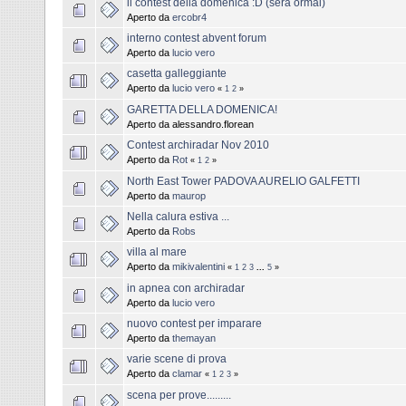
il contest della domenica :D (sera ormai)
Aperto da
ercobr4
interno contest abvent forum
Aperto da
lucio vero
casetta galleggiante
Aperto da
lucio vero
«
1
2
»
GARETTA DELLA DOMENICA!
Aperto da alessandro.florean
Contest archiradar Nov 2010
Aperto da
Rot
«
1
2
»
North East Tower PADOVA AURELIO GALFETTI
Aperto da
maurop
Nella calura estiva ...
Aperto da
Robs
villa al mare
Aperto da
mikivalentini
«
1
2
3
...
5
»
in apnea con archiradar
Aperto da
lucio vero
nuovo contest per imparare
Aperto da
themayan
varie scene di prova
Aperto da
clamar
«
1
2
3
»
scena per prove.........