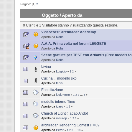
Pagine: [
1
]
2
Oggetto
/
Aperto da
0 Utenti e 1 Visitatore stanno visualizzando questa sezione.
Videocorsi: archiradar Academy
Aperto da
Robs
A.A.A. Prima volta nel forum LEGGETE
Aperto da
Robs
Scene gratuite per TEST con Artlantis (Free models for
Aperto da
Robs
Living
Aperto da
Luigidio
«
1
2
»
Cucina ... modello skp
Aperto da
fenis
Esercitazione
Aperto da
lucio vero
«
1
2
3
...
5
»
modello interno Timo
Aperto da
icaro
«
1
2
»
Church of Light (Tadao Ando)
Aperto da
maurop
«
1
2
3
»
archiradar Rendering Contest HM09
Aperto da
Peter
«
1
2
3
...
10
»