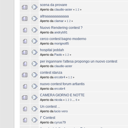
scena da provare
Aperto da
claudio-aster
«
1
2
»
altraaaaaaaaaaaa
Aperto da
clamar
«
1
2
»
Nuovo Rendering contest ?
Aperto da
andryb91
cerco contest bagno moderno
Aperto da
morigno85
hospital jeddah
Aperto da
Paolo
«
1
2
»
per ingannare l'attesa propongo un nuovo contest
Aperto da
claudio-aster
contest stanza
Aperto da
ercobr4
«
1
2
»
nuovo contest forum artlantis
Aperto da
ercobr4
CAMERA GIORNO E NOTTE
Aperto da
nicola
«
1
2
3
...
6
»
Un contest ...
Aperto da
lucio vero
I° Contest
Aperto da
cyrus79