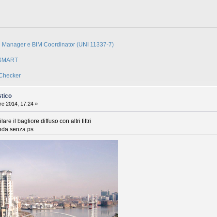
M Manager e BIM Coordinator (UNI 11337-7)
ngSMART
 Checker
stico
e 2014, 17:24 »
are il bagliore diffuso con altri filtri
conda senza ps