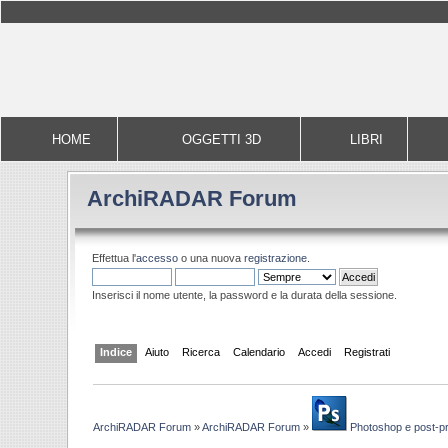
HOME
OGGETTI 3D
LIBRI
ArchiRADAR Forum
Effettua l'
accesso
o una nuova
registrazione
.
Inserisci il nome utente, la password e la durata della sessione.
Indice
Aiuto
Ricerca
Calendario
Accedi
Registrati
ArchiRADAR Forum
»
ArchiRADAR Forum
»
Photoshop e post-p