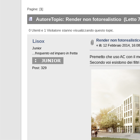
Pagine: [
1
]
Autore
Topic: Render non fotorealistico (Letto 7
0 Utenti e 1 Visitatore stanno visualizzando questo topic.
Render non fotorealistic
Lisox
«
il:
12 Febbraio 2014, 16:08
Junior
...frequento ed imparo in fretta
Premetto che uso AC con il mot
Secondo voi esistono dei filtr
Post: 329