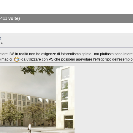
411 volte)
o
 »
ore LW. In realtà non ho esigenze di fotorealismo spinto.. ma piuttosto sono interes
i (magici
) da utilizzare con PS che possono agevolare l'effetto tipo dell'esempi