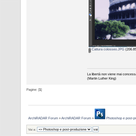
Cattura colosseo.JPG
(206.85
La libertà non viene mai concess
(Martin Luther King)
Pagine: [
1
]
ArchiRADAR Forum
»
ArchiRADAR Forum
»
Photoshop e post-p
Vai a: