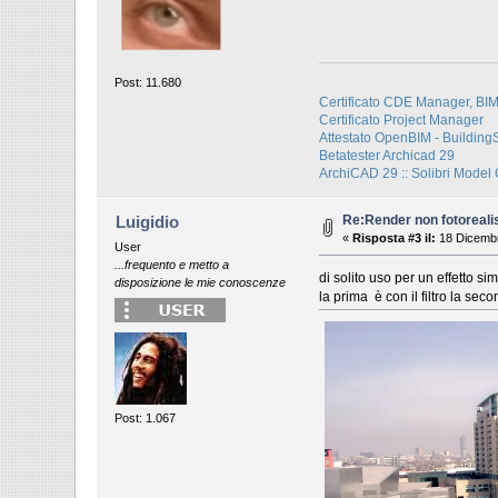
Post: 11.680
Certificato CDE Manager, BI
Certificato Project Manager
Attestato OpenBIM - Buildi
Betatester Archicad 29
ArchiCAD 29 :: Solibri Model
Re:Render non fotoreali
Luigidio
«
Risposta #3 il:
18 Dicembr
User
...frequento e metto a
di solito uso per un effetto simil
disposizione le mie conoscenze
la prima è con il filtro la se
Post: 1.067