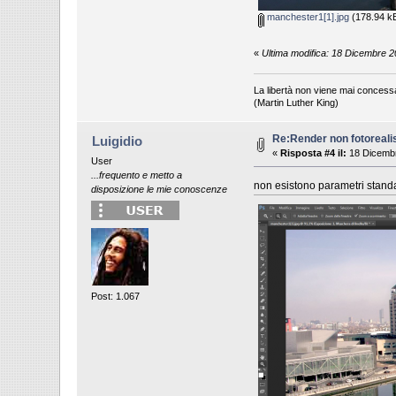
manchester1[1].jpg
(178.94 kB
«
Ultima modifica: 18 Dicembre 20
La libertà non viene mai concess
(Martin Luther King)
Re:Render non fotoreali
Luigidio
«
Risposta #4 il:
18 Dicembr
User
...frequento e metto a
non esistono parametri stan
disposizione le mie conoscenze
Post: 1.067