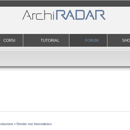
CORSI
TUTORIAL
FORUM
SH
roduzione
»
Render non fotorealistico