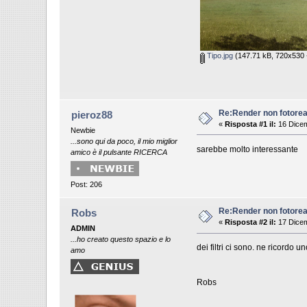
Tipo.jpg
(147.71 kB, 720x530 - 
Re:Render non fotoreal
pieroz88
«
Risposta #1 il:
16 Dicem
Newbie
...sono qui da poco, il mio miglior
sarebbe molto interessante
amico è il pulsante RICERCA
Post: 206
Re:Render non fotoreal
Robs
«
Risposta #2 il:
17 Dicem
ADMIN
...ho creato questo spazio e lo
dei filtri ci sono. ne ricordo
amo
Robs