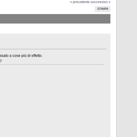
« precedente
successivo »
STAMPA
sato a cose più di effetto.
o?