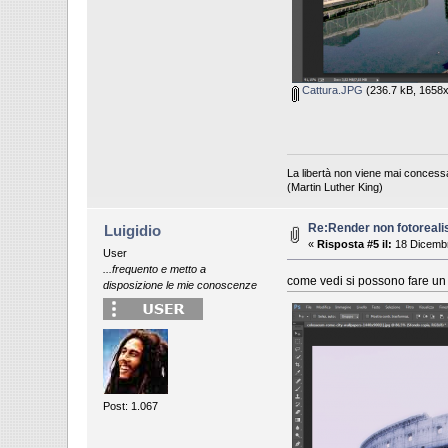
Cattura.JPG
(236.7 kB, 1658x1
La libertà non viene mai concess
(Martin Luther King)
Re:Render non fotoreali
Luigidio
«
Risposta #5 il:
18 Dicembr
User
...frequento e metto a
come vedi si possono fare un m
disposizione le mie conoscenze
Post: 1.067