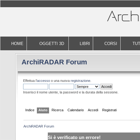
HOME
OGGETTI 3D
LIBRI
CORSI
TUT
ArchiRADAR Forum
Effettua l'
accesso
o una nuova
registrazione
.
Inserisci il nome utente, la password e la durata della sessione.
Indice
Aiuto
Ricerca
Calendario
Accedi
Registrati
ArchiRADAR Forum
Si è verificato un errore!