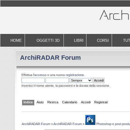
HOME
OGGETTI 3D
LIBRI
CORSI
TUT
ArchiRADAR Forum
Effettua l'
accesso
o una nuova
registrazione
.
Inserisci il nome utente, la password e la durata della sessione.
Indice
Aiuto
Ricerca
Calendario
Accedi
Registrati
ArchiRADAR Forum
»
ArchiRADAR Forum
»
Photoshop e post-prod