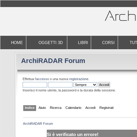
HOME
OGGETTI 3D
LIBRI
CORSI
TUT
ArchiRADAR Forum
Effettua l'
accesso
o una nuova
registrazione
.
Inserisci il nome utente, la password e la durata della sessione.
Indice
Aiuto
Ricerca
Calendario
Accedi
Registrati
ArchiRADAR Forum
Si è verificato un errore!