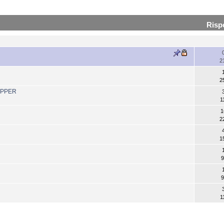
Risp
2
2
OPPER
1
1
2
1
9
9
1