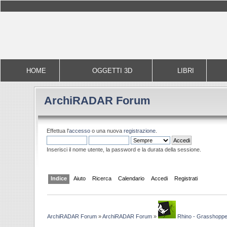
HOME
OGGETTI 3D
LIBRI
ArchiRADAR Forum
Effettua l'
accesso
o una nuova
registrazione
.
Inserisci il nome utente, la password e la durata della sessione.
Indice
Aiuto
Ricerca
Calendario
Accedi
Registrati
ArchiRADAR Forum
»
ArchiRADAR Forum
»
Rhino - Grasshoppe