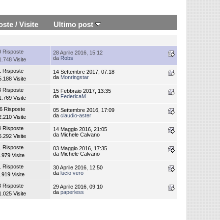
oste
/
Visite
Ultimo post
0 Risposte
28 Aprile 2016, 15:12
da
Robs
1.748 Visite
1 Risposte
14 Settembre 2017, 07:18
da
Monringstar
5.188 Visite
3 Risposte
15 Febbraio 2017, 13:35
da
FedericaM
1.769 Visite
6 Risposte
05 Settembre 2016, 17:09
da
claudio-aster
2.210 Visite
4 Risposte
14 Maggio 2016, 21:05
da Michele Calvano
5.292 Visite
1 Risposte
03 Maggio 2016, 17:35
da Michele Calvano
.979 Visite
1 Risposte
30 Aprile 2016, 12:50
da
lucio vero
.919 Visite
3 Risposte
29 Aprile 2016, 09:10
da
paperless
1.025 Visite