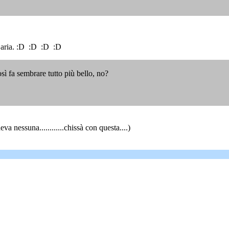
' aria. :D :D :D :D
ì fa sembrare tutto più bello, no?
eva nessuna............chissà con questa....)