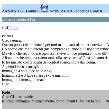
ArchiRADAR Forum >
ArchiRADAR Rendering Contest
contest e render ATLr
(1/4)
>
>>
clamar
:
Ciao ragazzi.
Questo post , chiaramente è per tutti ma in particolare per i novizi di 
Ho notato che molti utenti (me compreso) quando si visiona un render 
Ma visto che secondo me ogni scena vive di luce propria è molto diffic
Allora, perchè non lavoriamo tutti sulla stessa scena?Così abbiamo dei
Io ho iniziato con la scena del contest scaricandola dal forum.
Aspetto i vostri consigli.
Immagine 4 solo luce helio e sky.
Immagine 2 e 3 luce solare , sky e una omni.
Immagine 1 immagine matta.
Ciao
Robs
:
Ciao Clamar :wink:
la prima immagine mi piace molto, complimenti !! Ma hai barato ... "no