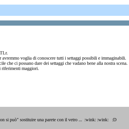
ATLr.
avremmo voglia di conoscere tutti i settaggi possibili e immaginabili.
ile che ci possano dare dei settaggi che vadano bene alla nostra scena.
 riferimenti maggiori.
n si può" sostituire una parete con il vetro ... :wink: :wink: :D