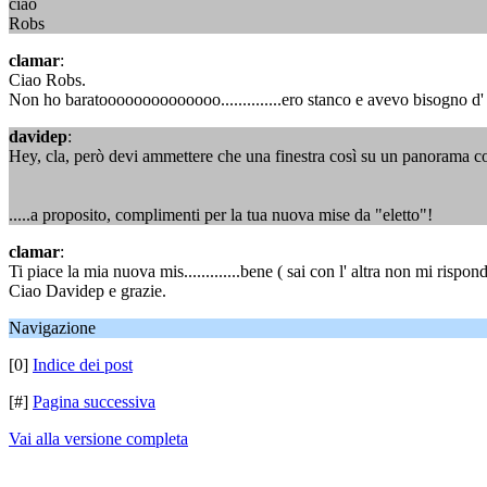
ciao
Robs
clamar
:
Ciao Robs.
Non ho baratoooooooooooooo..............ero stanco e avevo bisogno d
davidep
:
Hey, cla, però devi ammettere che una finestra così su un panorama cos
.....a proposito, complimenti per la tua nuova mise da "eletto"!
clamar
:
Ti piace la mia nuova mis.............bene ( sai con l' altra non mi rispond
Ciao Davidep e grazie.
Navigazione
[0]
Indice dei post
[#]
Pagina successiva
Vai alla versione completa