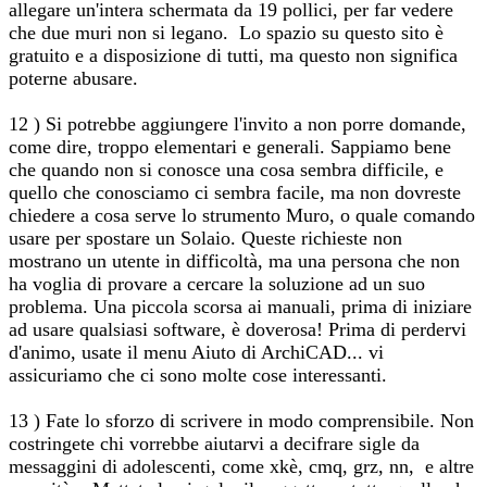
allegare un'intera schermata da 19 pollici, per far vedere
che due muri non si legano. Lo spazio su questo sito è
gratuito e a disposizione di tutti, ma questo non significa
poterne abusare.
12 ) Si potrebbe aggiungere l'invito a non porre domande,
come dire, troppo elementari e generali. Sappiamo bene
che quando non si conosce una cosa sembra difficile, e
quello che conosciamo ci sembra facile, ma non dovreste
chiedere a cosa serve lo strumento Muro, o quale comando
usare per spostare un Solaio. Queste richieste non
mostrano un utente in difficoltà, ma una persona che non
ha voglia di provare a cercare la soluzione ad un suo
problema. Una piccola scorsa ai manuali, prima di iniziare
ad usare qualsiasi software, è doverosa! Prima di perdervi
d'animo, usate il menu Aiuto di ArchiCAD... vi
assicuriamo che ci sono molte cose interessanti.
13 ) Fate lo sforzo di scrivere in modo comprensibile. Non
costringete chi vorrebbe aiutarvi a decifrare sigle da
messaggini di adolescenti, come xkè, cmq, grz, nn, e altre