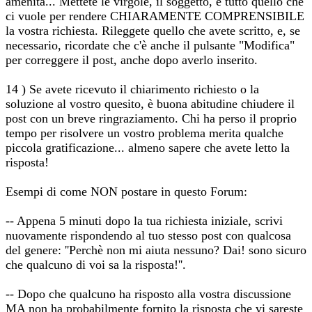
amenità... Mettete le virgole, il soggetto, e tutto quello che
ci vuole per rendere CHIARAMENTE COMPRENSIBILE
la vostra richiesta. Rileggete quello che avete scritto, e, se
necessario, ricordate che c'è anche il pulsante "Modifica"
per correggere il post, anche dopo averlo inserito.
14 ) Se avete ricevuto il chiarimento richiesto o la
soluzione al vostro quesito, è buona abitudine chiudere il
post con un breve ringraziamento. Chi ha perso il proprio
tempo per risolvere un vostro problema merita qualche
piccola gratificazione... almeno sapere che avete letto la
risposta!
Esempi di come NON postare in questo Forum:
-- Appena 5 minuti dopo la tua richiesta iniziale, scrivi
nuovamente rispondendo al tuo stesso post con qualcosa
del genere: ''Perchè non mi aiuta nessuno? Dai! sono sicuro
che qualcuno di voi sa la risposta!''.
-- Dopo che qualcuno ha risposto alla vostra discussione
MA non ha probabilmente fornito la risposta che vi sareste