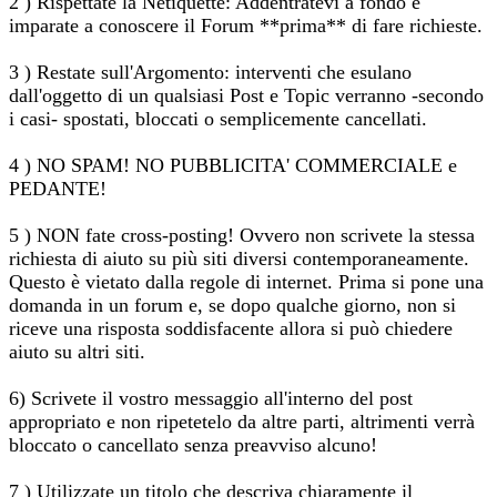
2 ) Rispettate la Netiquette: Addentratevi a fondo e
imparate a conoscere il Forum **prima** di fare richieste.
3 ) Restate sull'Argomento: interventi che esulano
dall'oggetto di un qualsiasi Post e Topic verranno -secondo
i casi- spostati, bloccati o semplicemente cancellati.
4 ) NO SPAM! NO PUBBLICITA' COMMERCIALE e
PEDANTE!
5 ) NON fate cross-posting! Ovvero non scrivete la stessa
richiesta di aiuto su più siti diversi contemporaneamente.
Questo è vietato dalla regole di internet. Prima si pone una
domanda in un forum e, se dopo qualche giorno, non si
riceve una risposta soddisfacente allora si può chiedere
aiuto su altri siti.
6) Scrivete il vostro messaggio all'interno del post
appropriato e non ripetetelo da altre parti, altrimenti verrà
bloccato o cancellato senza preavviso alcuno!
7 ) Utilizzate un titolo che descriva chiaramente il