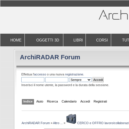
HOME
OGGETTI 3D
LIBRI
CORSI
TUT
ArchiRADAR Forum
Effettua l'
accesso
o una nuova
registrazione
.
Inserisci il nome utente, la password e la durata della sessione.
Indice
Aiuto
Ricerca
Calendario
Accedi
Registrati
ArchiRADAR Forum
»
Altro ...
»
CERCO e OFFRO lavoro/collaboraz