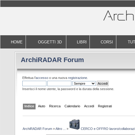
HOME
OGGETTI 3D
LIBRI
CORSI
TUT
ArchiRADAR Forum
Effettua l'
accesso
o una nuova
registrazione
.
Inserisci il nome utente, la password e la durata della sessione.
Indice
Aiuto
Ricerca
Calendario
Accedi
Registrati
ArchiRADAR Forum
»
Altro ...
»
CERCO e OFFRO lavoro/collaboraz