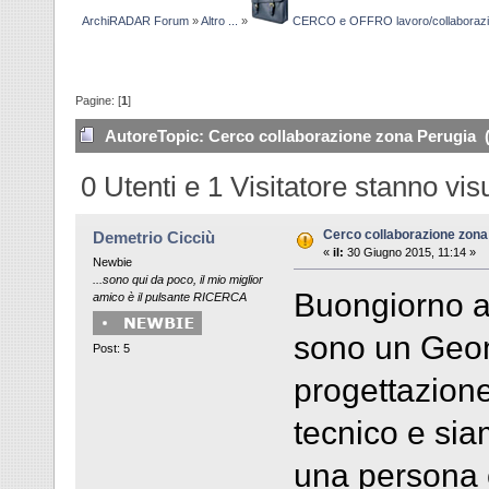
ArchiRADAR Forum
»
Altro ...
»
CERCO e OFFRO lavoro/collaboraz
Pagine: [
1
]
Autore
Topic: Cerco collaborazione zona Perugia (
0 Utenti e 1 Visitatore stanno vi
Cerco collaborazione zona
Demetrio Cicciù
«
il:
30 Giugno 2015, 11:14 »
Newbie
...sono qui da poco, il mio miglior
Buongiorno a t
amico è il pulsante RICERCA
sono un Geom
Post: 5
progettazione
tecnico e si
una persona c