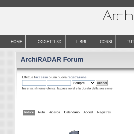
HOME
OGGETTI 3D
LIBRI
CORSI
TUT
ArchiRADAR Forum
Effettua l'
accesso
o una nuova
registrazione
.
Inserisci il nome utente, la password e la durata della sessione.
Indice
Aiuto
Ricerca
Calendario
Accedi
Registrati