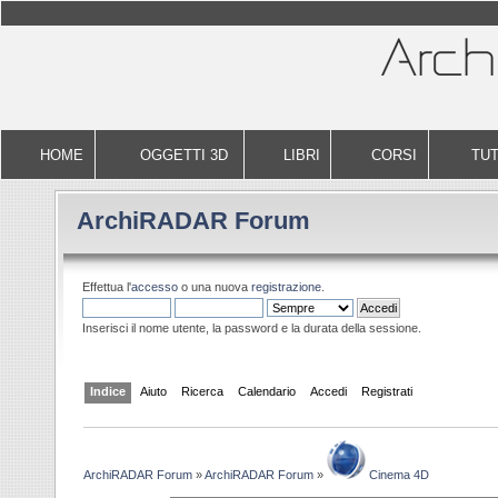
HOME
OGGETTI 3D
LIBRI
CORSI
TUT
ArchiRADAR Forum
Effettua l'
accesso
o una nuova
registrazione
.
Inserisci il nome utente, la password e la durata della sessione.
Indice
Aiuto
Ricerca
Calendario
Accedi
Registrati
ArchiRADAR Forum
»
ArchiRADAR Forum
»
Cinema 4D