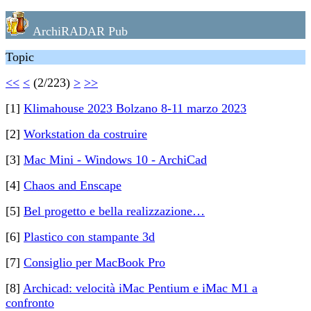
ArchiRADAR Pub
Topic
<<
<
(2/223)
>
>>
[1]
Klimahouse 2023 Bolzano 8-11 marzo 2023
[2]
Workstation da costruire
[3]
Mac Mini - Windows 10 - ArchiCad
[4]
Chaos and Enscape
[5]
Bel progetto e bella realizzazione…
[6]
Plastico con stampante 3d
[7]
Consiglio per MacBook Pro
[8]
Archicad: velocità iMac Pentium e iMac M1 a
confronto