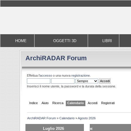
HOME
OGGETTI 3D
LIBRI
ArchiRADAR Forum
Effettua l'
accesso
o una nuova
registrazione
.
Inserisci il nome utente, la password e la durata della sessione.
Indice
Aiuto
Ricerca
Calendario
Accedi
Registrati
ArchiRADAR Forum
»
Calendario
»
Agosto 2026
«
Luglio 2026