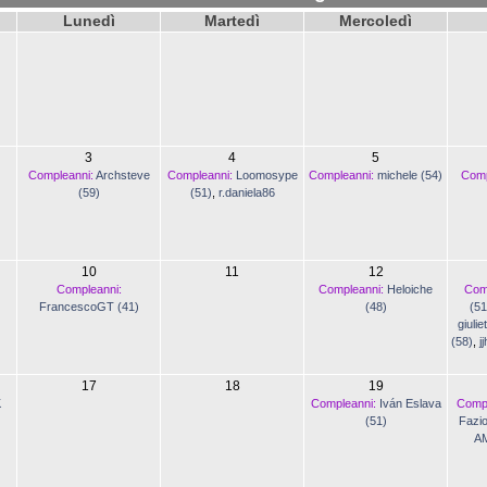
Lunedì
Martedì
Mercoledì
3
4
5
Compleanni:
Archsteve
Compleanni:
Loomosype
Compleanni:
michele (54)
Comp
(59)
(51)
,
r.daniela86
10
11
12
Compleanni:
Compleanni:
Heloiche
Com
FrancescoGT (41)
(48)
(51
giulie
(58)
,
j
17
18
19
K
Compleanni:
Iván Eslava
Compl
(51)
Fazio
AM