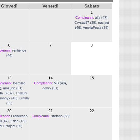
Giovedì
Venerdì
Sabato
1
Compleanni:
alfa (47)
,
Crystal87 (39)
,
nachiet
(46)
,
AmeliaFoula (39)
6
7
8
leanni:
rentience
(44)
13
14
15
pleanni:
losmilzo
Compleanni:
MB (48)
,
)
,
mozurlo (51)
,
gehry (51)
tta_6 (37)
,
s.falcini
jhonnyx (43)
,
urelda
(55)
20
21
22
eanni:
Francesco
Compleanni:
stefano (53)
li (47)
,
Erica (43)
,
D Project (50)