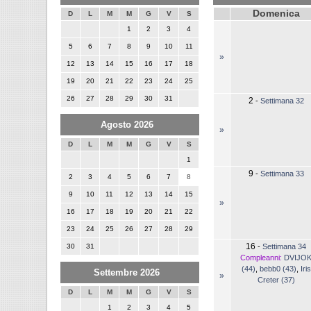
Domenica
D
L
M
M
G
V
S
1
2
3
4
5
6
7
8
9
10
11
»
12
13
14
15
16
17
18
19
20
21
22
23
24
25
26
27
28
29
30
31
2
-
Settimana 32
Agosto 2026
»
D
L
M
M
G
V
S
1
9
-
Settimana 33
2
3
4
5
6
7
8
9
10
11
12
13
14
15
»
16
17
18
19
20
21
22
23
24
25
26
27
28
29
16
30
31
-
Settimana 34
Compleanni:
DVIJO
(44)
,
bebb0 (43)
,
Iris
Settembre 2026
»
Creter (37)
D
L
M
M
G
V
S
1
2
3
4
5