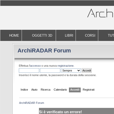
HOME
OGGETTI 3D
LIBRI
CORSI
TUT
ArchiRADAR Forum
Effettua l'
accesso
o una nuova
registrazione
.
Inserisci il nome utente, la password e la durata della sessione.
Indice
Aiuto
Ricerca
Calendario
Accedi
Registrati
ArchiRADAR Forum
Si è verificato un errore!