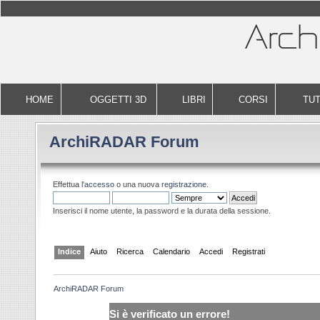
HOME
OGGETTI 3D
LIBRI
CORSI
TUT
ArchiRADAR Forum
Effettua l'
accesso
o una nuova
registrazione
.
Inserisci il nome utente, la password e la durata della sessione.
Indice
Aiuto
Ricerca
Calendario
Accedi
Registrati
ArchiRADAR Forum
Si è verificato un errore!