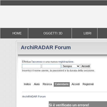
HOME
OGGETTI 3D
LIBRI
ArchiRADAR Forum
Effettua l'
accesso
o una nuova
registrazione
.
Inserisci il nome utente, la password e la durata della sessione.
Indice
Aiuto
Ricerca
Calendario
Accedi
Registrati
ArchiRADAR Forum
Si è verificato un errore!