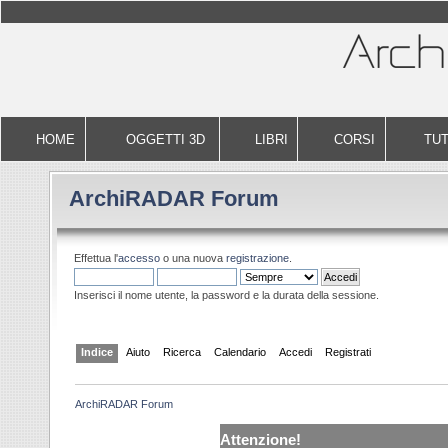
HOME
OGGETTI 3D
LIBRI
CORSI
TUT
ArchiRADAR Forum
Effettua l'
accesso
o una nuova
registrazione
.
Inserisci il nome utente, la password e la durata della sessione.
Indice
Aiuto
Ricerca
Calendario
Accedi
Registrati
ArchiRADAR Forum
Attenzione!