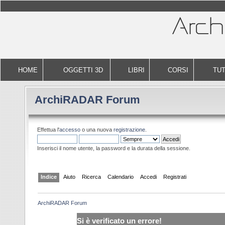
HOME
OGGETTI 3D
LIBRI
CORSI
TUT
ArchiRADAR Forum
Effettua l'
accesso
o una nuova
registrazione
.
Inserisci il nome utente, la password e la durata della sessione.
Indice
Aiuto
Ricerca
Calendario
Accedi
Registrati
ArchiRADAR Forum
Si è verificato un errore!