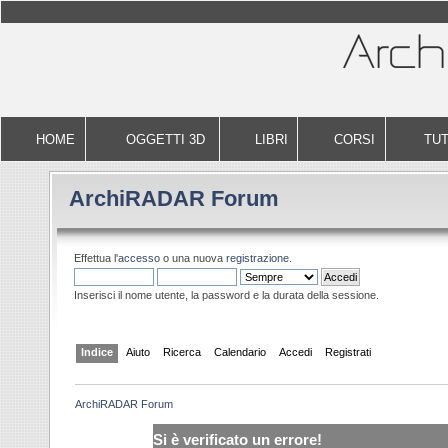
HOME
OGGETTI 3D
LIBRI
CORSI
TUT
ArchiRADAR Forum
Effettua l'
accesso
o una nuova
registrazione
.
Inserisci il nome utente, la password e la durata della sessione.
Indice
Aiuto
Ricerca
Calendario
Accedi
Registrati
ArchiRADAR Forum
Si è verificato un errore!