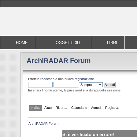
HOME
OGGETTI 3D
LIBRI
ArchiRADAR Forum
Effettua l'
accesso
o una nuova
registrazione
.
Inserisci il nome utente, la password e la durata della sessione.
Indice
Aiuto
Ricerca
Calendario
Accedi
Registrati
ArchiRADAR Forum
Si è verificato un errore!