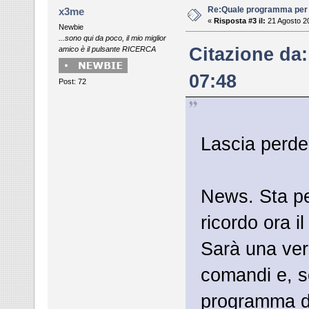
Re:Quale programma per
x3me
«
Risposta #3 il:
21 Agosto 20
Newbie
...sono qui da poco, il mio miglior
Citazione da:
amico è il pulsante RICERCA
07:48
Post: 72
Lascia perde
News. Sta per
ricordo ora i
Sarà una ver
comandi e, se
programma di