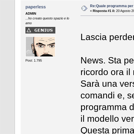
Re:Quale programma per
paperless
«
Risposta #1 il:
20 Agosto 20
ADMIN
...ho creato questo spazio e lo
amo
Lascia perde
News. Sta per
Post: 1.795
ricordo ora i
Sarà una vers
comandi e, se
programma di
il modello ve
Questa prima