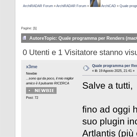
ArchiRADAR Forum
»
ArchiRADAR Forum
»
ArchiCAD
»
Quale pro
Pagine: [
1
]
Autore
Topic: Quale programma per Renders (macO
0 Utenti e 1 Visitatore stanno vi
Quale programma per Re
x3me
«
il:
19 Agosto 2025, 21:41 »
Newbie
...sono qui da poco, il mio miglior
Salve a tutti,
amico è il pulsante RICERCA
Post: 72
fino ad oggi 
suo plugin i
Artlantis (più