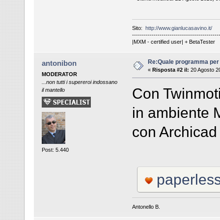
Sito:
http://www.gianlucasavino.it/
--------------------------------------------
|MXM - certified user| + BetaTester
Re:Quale programma per
antonibon
«
Risposta #2 il:
20 Agosto 20
MODERATOR
...non tutti i supereroi indossano
Con Twinmoti
il mantello
in ambiente M
con Archicad 
Post: 5.440
paperles
Antonello B.