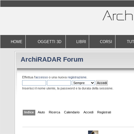
HOME
OGGETTI 3D
LIBRI
CORSI
TUT
ArchiRADAR Forum
Effettua l'
accesso
o una nuova
registrazione
.
Inserisci il nome utente, la password e la durata della sessione.
Indice
Aiuto
Ricerca
Calendario
Accedi
Registrati