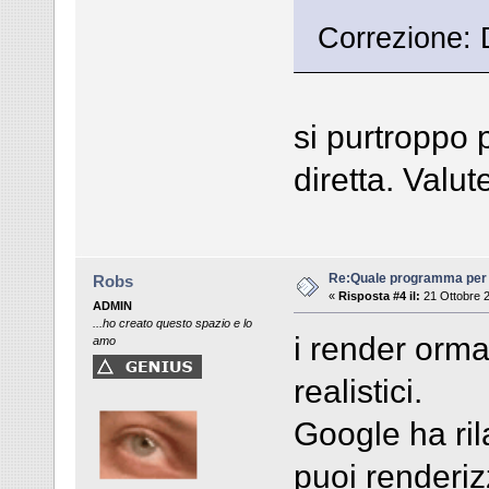
Correzione: 
si purtroppo p
diretta. Valu
Re:Quale programma per
Robs
«
Risposta #4 il:
21 Ottobre 2
ADMIN
...ho creato questo spazio e lo
i render ormai
amo
realistici.
Google ha ri
puoi renderiz