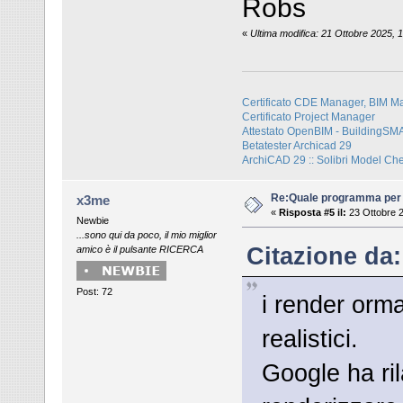
Robs
«
Ultima modifica: 21 Ottobre 2025, 
Certificato CDE Manager, BIM M
Certificato Project Manager
Attestato OpenBIM - BuildingS
Betatester Archicad 29
ArchiCAD 29 :: Solibri Model Ch
Re:Quale programma per
x3me
«
Risposta #5 il:
23 Ottobre 2
Newbie
...sono qui da poco, il mio miglior
Citazione da:
amico è il pulsante RICERCA
Post: 72
i render orma
realistici.
Google ha ri