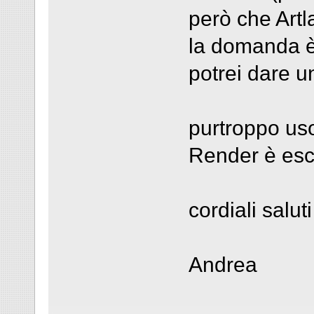
però che Artla
la domanda è
potrei dare u
purtroppo us
Render è escl
cordiali saluti
Andrea