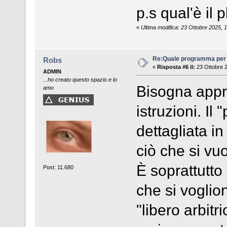
p.s qual'è il 
«
Ultima modifica: 23 Ottobre 2025,
Re:Quale programma per
Robs
«
Risposta #6 il:
23 Ottobre 2
ADMIN
...ho creato questo spazio e lo
Bisogna appro
amo
istruzioni. Il
dettagliata i
ciò che si vuo
È soprattutto
Post: 11.680
che si voglion
"libero arbitr