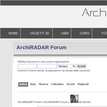
HOME
OGGETTI 3D
LIBRI
CORSI
TUT
ArchiRADAR Forum
Effettua l'
accesso
o una nuova
registrazione
.
Inserisci il nome utente, la password e la durata della sessione.
Indice
Aiuto
Ricerca
Calendario
Accedi
Registrati
ArchiRADAR Forum
»
ArchiRADAR Forum
»
ArchiCAD