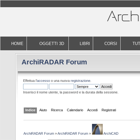
HOME
OGGETTI 3D
LIBRI
CORSI
TUT
ArchiRADAR Forum
Effettua l'
accesso
o una nuova
registrazione
.
Inserisci il nome utente, la password e la durata della sessione.
Indice
Aiuto
Ricerca
Calendario
Accedi
Registrati
ArchiRADAR Forum
»
ArchiRADAR Forum
»
ArchiCAD