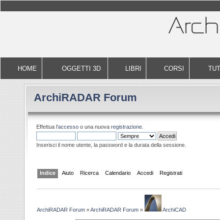
HOME
OGGETTI 3D
LIBRI
CORSI
TUT
ArchiRADAR Forum
Effettua l'
accesso
o una nuova
registrazione
.
Inserisci il nome utente, la password e la durata della sessione.
Indice
Aiuto
Ricerca
Calendario
Accedi
Registrati
ArchiRADAR Forum
»
ArchiRADAR Forum
»
ArchiCAD