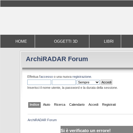
HOME
OGGETTI 3D
LIBRI
ArchiRADAR Forum
Effettua l'
accesso
o una nuova
registrazione
.
Inserisci il nome utente, la password e la durata della sessione.
Indice
Aiuto
Ricerca
Calendario
Accedi
Registrati
ArchiRADAR Forum
Si è verificato un errore!