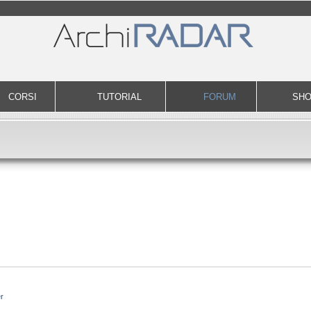
CORSI
TUTORIAL
FORUM
SH
r