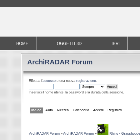
HOME
OGGETTI 3D
LIBRI
ArchiRADAR Forum
Effettua l'
accesso
o una nuova
registrazione
.
Inserisci il nome utente, la password e la durata della sessione.
Indice
Aiuto
Ricerca
Calendario
Accedi
Registrati
ArchiRADAR Forum
»
ArchiRADAR Forum
»
Rhino - Grasshoppe