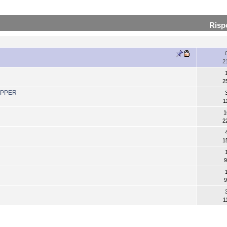
Risp
2
2
OPPER
1
1
2
1
9
9
1