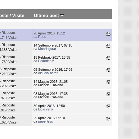
oste
/
Visite
Ultimo post
0 Risposte
28 Aprile 2016, 15:12
da
Robs
1.748 Visite
1 Risposte
14 Settembre 2017, 07:18
da
Monringstar
5.188 Visite
3 Risposte
15 Febbraio 2017, 13:35
da
FedericaM
1.769 Visite
6 Risposte
05 Settembre 2016, 17:09
da
claudio-aster
2.210 Visite
4 Risposte
14 Maggio 2016, 21:05
da Michele Calvano
5.292 Visite
1 Risposte
03 Maggio 2016, 17:35
da Michele Calvano
.979 Visite
1 Risposte
30 Aprile 2016, 12:50
da
lucio vero
.919 Visite
3 Risposte
29 Aprile 2016, 09:10
da
paperless
1.025 Visite