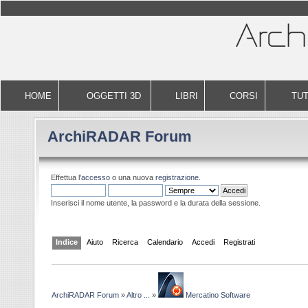
HOME
OGGETTI 3D
LIBRI
CORSI
TUT
ArchiRADAR Forum
Effettua l'
accesso
o una nuova
registrazione
.
Inserisci il nome utente, la password e la durata della sessione.
Indice
Aiuto
Ricerca
Calendario
Accedi
Registrati
ArchiRADAR Forum
»
Altro ...
»
Mercatino Software