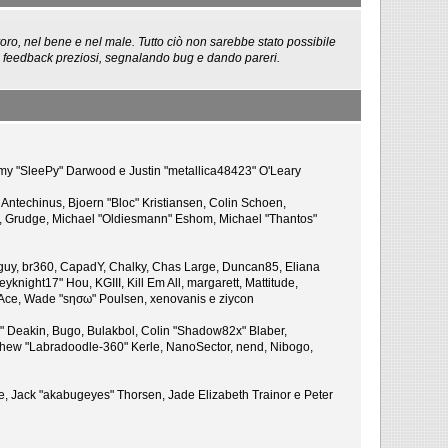
oro, nel bene e nel male. Tutto ciò non sarebbe stato possibile
così feedback preziosi, segnalando bug e dando pareri.
remy "SleePy" Darwood e Justin "metallica48423" O'Leary
Antechinus, Bjoern "Bloc" Kristiansen, Colin Schoen,
, Grudge, Michael "Oldiesmann" Eshom, Michael "Thantos"
 Bigguy, br360, CapadY, Chalky, Chas Large, Duncan85, Eliana
knight17" Hou, KGIII, Kill Em All, margarett, Mattitude,
 S-Ace, Wade "sησω" Poulsen, xenovanis e ziycon
 Deakin, Bugo, Bulakbol, Colin "Shadow82x" Blaber,
tthew "Labradoodle-360" Kerle, NanoSector, nend, Nibogo,
ce, Jack "akabugeyes" Thorsen, Jade Elizabeth Trainor e Peter