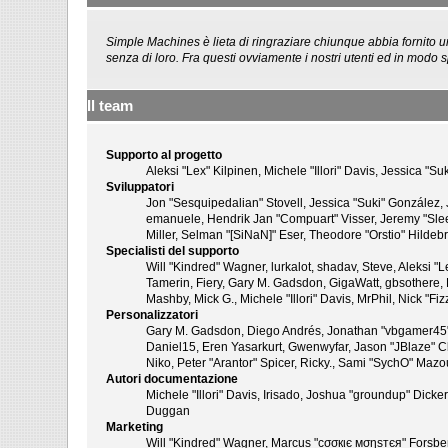
Simple Machines è lieta di ringraziare chiunque abbia fornito u
senza di loro. Fra questi ovviamente i nostri utenti ed in modo s
Il team
Supporto al progetto
Aleksi "Lex" Kilpinen, Michele "Illori" Davis, Jessica
Sviluppatori
Jon "Sesquipedalian" Stovell, Jessica "Suki" González,
emanuele, Hendrik Jan "Compuart" Visser, Jeremy "Sl
Miller, Selman "[SiNaN]" Eser, Theodore "Orstio" Hildeb
Specialisti del supporto
Will "Kindred" Wagner, lurkalot, shadav, Steve, Aleksi "
Tamerin, Fiery, Gary M. Gadsdon, GigaWatt, gbsothere, H
Mashby, Mick G., Michele "Illori" Davis, MrPhil, Nick "
Personalizzatori
Gary M. Gadsdon, Diego Andrés, Jonathan "vbgamer45" 
Daniel15, Eren Yasarkurt, Gwenwyfar, Jason "JBlaze" C
Niko, Peter "Arantor" Spicer, Ricky., Sami "SychO" Maz
Autori documentazione
Michele "Illori" Davis, Irisado, Joshua "groundup" Dic
Duggan
Marketing
Will "Kindred" Wagner, Marcus "cσσкιє мσηѕтєя" Forsber