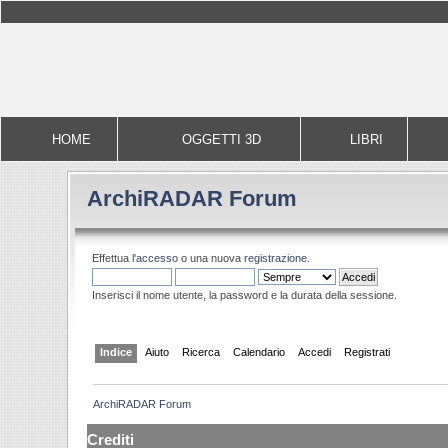
HOME
OGGETTI 3D
LIBRI
ArchiRADAR Forum
Effettua l'
accesso
o una nuova
registrazione
.
Inserisci il nome utente, la password e la durata della sessione.
Indice
Aiuto
Ricerca
Calendario
Accedi
Registrati
ArchiRADAR Forum
Crediti