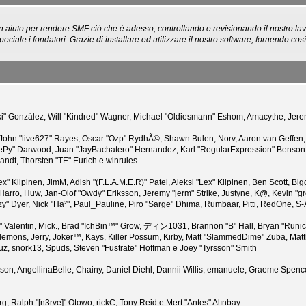
n aiuto per rendere SMF ciò che è adesso; controllando e revisionando il nostro lav
peciale i fondatori. Grazie di installare ed utilizzare il nostro software, fornendo 
 "Suki" González, Will "Kindred" Wagner, Michael "Oldiesmann" Eshom, Amacythe, Je
 John "live627" Rayes, Oscar "Ozp" RydhÃ©, Shawn Bulen, Norv, Aaron van Geffen, 
eePy" Darwood, Juan "JayBachatero" Hernandez, Karl "RegularExpression" Benson
randt, Thorsten "TE" Eurich e winrules
Lex" Kilpinen, JimM, Adish "(F.L.A.M.E.R)" Patel, Aleksi "Lex" Kilpinen, Ben Scott,
arro, Huw, Jan-Olof "Owdy" Eriksson, Jeremy "jerm" Strike, Justyne, K@, Kevin "grey
Fizzy" Dyer, Nick "Ha²", Paul_Pauline, Piro "Sarge" Dhima, Rumbaar, Pitti, RedOne,
Valentin, Mick., Brad "IchBin™" Grow, ディン1031, Brannon "B" Hall, Bryan "Runic"
lemons, Jerry, Joker™, Kays, Killer Possum, Kirby, Matt "SlammedDime" Zuba, Ma
ouz, snork13, Spuds, Steven "Fustrate" Hoffman e Joey "Tyrsson" Smith
kerson, AngellinaBelle, Chainy, Daniel Diehl, Dannii Willis, emanuele, Graeme Spen
g, Ralph "[n3rve]" Otowo, rickC, Tony Reid e Mert "Antes" Alınbay