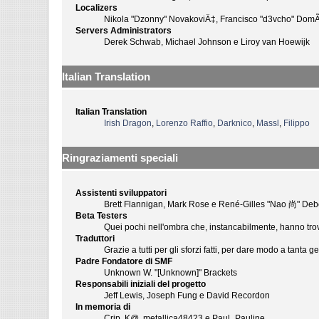
Localizers
Nikola "Dzonny" NovakoviÄ‡, Francisco "d3vcho" DomÃ
Servers Administrators
Derek Schwab, Michael Johnson e Liroy van Hoewijk
Italian Translation
Italian Translation
Irish Dragon
,
Lorenzo Raffio
,
Darknico
,
Massl
,
Filippo
Ringraziamenti speciali
Assistenti sviluppatori
Brett Flannigan, Mark Rose e René-Gilles "Nao 尚" Deb
Beta Testers
Quei pochi nell'ombra che, instancabilmente, hanno trova
Traduttori
Grazie a tutti per gli sforzi fatti, per dare modo a tanta g
Padre Fondatore di SMF
Unknown W. "[Unknown]" Brackets
Responsabili iniziali del progetto
Jeff Lewis, Joseph Fung e David Recordon
In memoria di
Crip, K@, metallica48423 e Paul_Pauline