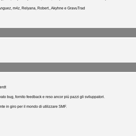
­nguez, m4z, Relyana, Robert., Akyhne e GravuTrad
erdt
to bug, fornito feedback e reso ancor più pazzi gli sviluppatori.
ente in giro per il mondo di utilizzare SMF.