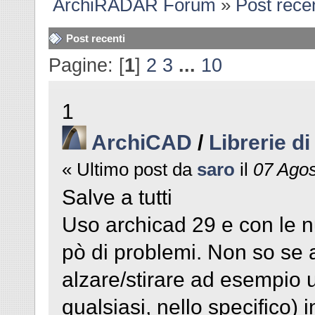
ArchiRADAR Forum
»
Post recen
Post recenti
Pagine: [
1
]
2
3
...
10
1
ArchiCAD
/
Librerie d
« Ultimo post da
saro
il
07 Agos
Salve a tutti
Uso archicad 29 e con le n
pò di problemi. Non so se 
alzare/stirare ad esempio 
qualsiasi, nello specifico) 