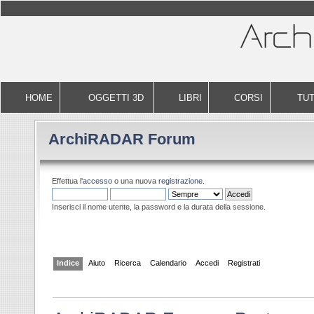
HOME
OGGETTI 3D
LIBRI
CORSI
TUT
ArchiRADAR Forum
Effettua l'
accesso
o una nuova
registrazione
.
Inserisci il nome utente, la password e la durata della sessione.
Indice
Aiuto
Ricerca
Calendario
Accedi
Registrati