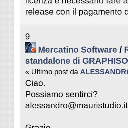
licenza è necessario fare 
release con il pagamento de
9
Mercatino Software
/
standalone di GRAPHIS
« Ultimo post da
ALESSANDR
Ciao.
Possiamo sentirci?
alessandro@mauristudio.it
Grazie