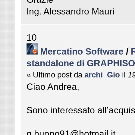
Ing. Alessandro Mauri
10
Mercatino Software
/
standalone di GRAPHIS
« Ultimo post da
archi_Gio
il
19
Ciao Andrea,
Sono interessato all’acqui
g.buono91@hotmail.it