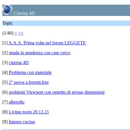
Cinema 4D
Topic
(1/40)
>
>>
[1]
A.A.A. Prima volta nel forum LEGGETE
[2]
strada in pendenza con cine cerco
[3]
cinema 4D
[4]
Problema con materiale
[5]
2° prova a.ferretti.free
[6]
problemi Viewport con oggetto di grosse dimensioni
[7]
alberello
[8]
Living room 20.12.21
[9]
Interno cucina