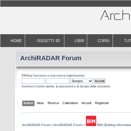
HOME
OGGETTI 3D
LIBRI
CORSI
TUT
ArchiRADAR Forum
Effettua l'
accesso
o una nuova
registrazione
.
Inserisci il nome utente, la password e la durata della sessione.
Indice
Aiuto
Ricerca
Calendario
Accedi
Registrati
ArchiRADAR Forum
»
ArchiRADAR Forum
»
BIM (Building Informatio