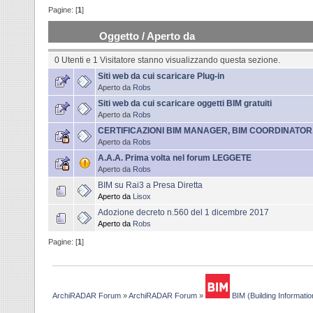
Pagine: [
1
]
Oggetto
/
Aperto da
0 Utenti e 1 Visitatore stanno visualizzando questa sezione.
Siti web da cui scaricare Plug-in
Aperto da
Robs
Siti web da cui scaricare oggetti BIM gratuiti
Aperto da
Robs
CERTIFICAZIONI BIM MANAGER, BIM COORDINATOR,
Aperto da
Robs
A.A.A. Prima volta nel forum LEGGETE
Aperto da
Robs
BIM su Rai3 a Presa Diretta
Aperto da
Lisox
Adozione decreto n.560 del 1 dicembre 2017
Aperto da
Robs
Pagine: [
1
]
ArchiRADAR Forum
»
ArchiRADAR Forum
»
BIM (Building Informatio