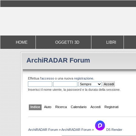
HOME
OGGETTI 3D
LIBRI
ArchiRADAR Forum
Effettua l'
accesso
o una nuova
registrazione
.
Inserisci il nome utente, la password e la durata della sessione.
Indice
Aiuto
Ricerca
Calendario
Accedi
Registrati
ArchiRADAR Forum
»
ArchiRADAR Forum
»
D5 Render