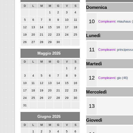
D
L
M
M
G
V
S
Domenica
1
2
3
4
5
6
7
8
9
10
11
10
Compleanni:
miauhaus (
12
13
14
15
16
17
18
19
20
21
22
23
24
25
Lunedì
26
27
28
29
30
11
Compleanni:
principess
Maggio 2026
D
L
M
M
G
V
S
Martedì
1
2
3
4
5
6
7
8
9
12
Compleanni:
gio (46)
10
11
12
13
14
15
16
17
18
19
20
21
22
23
Mercoledì
24
25
26
27
28
29
30
13
31
Giugno 2026
Giovedì
D
L
M
M
G
V
S
1
2
3
4
5
6