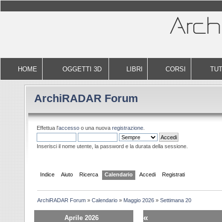
HOME
OGGETTI 3D
LIBRI
CORSI
TUT
ArchiRADAR Forum
Effettua l'
accesso
o una nuova
registrazione
.
Inserisci il nome utente, la password e la durata della sessione.
Indice
Aiuto
Ricerca
Calendario
Accedi
Registrati
ArchiRADAR Forum
»
Calendario
»
Maggio 2026
»
Settimana 20
«
Aprile 2026