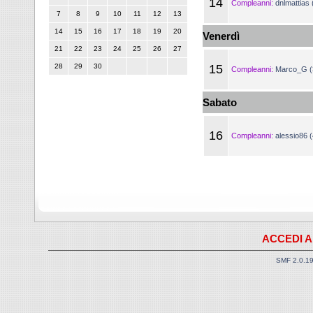
14
Compleanni:
dnlmattias 
7
8
9
10
11
12
13
14
15
16
17
18
19
20
Venerdì
21
22
23
24
25
26
27
28
29
30
15
Compleanni:
Marco_G (
Sabato
16
Compleanni:
alessio86 
ACCEDI A
SMF 2.0.1