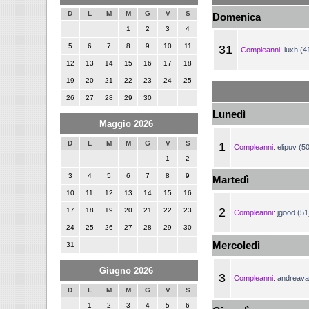
D
L
M
M
G
V
S
Domenica
1
2
3
4
5
6
7
8
9
10
11
31
Compleanni:
luxh (4
12
13
14
15
16
17
18
19
20
21
22
23
24
25
26
27
28
29
30
Lunedì
Maggio 2026
D
L
M
M
G
V
S
1
Compleanni:
elipuv (5
1
2
3
4
5
6
7
8
9
Martedì
10
11
12
13
14
15
16
2
17
18
19
20
21
22
23
Compleanni:
jgood (51
24
25
26
27
28
29
30
Mercoledì
31
Giugno 2026
3
Compleanni:
andreava
D
L
M
M
G
V
S
1
2
3
4
5
6