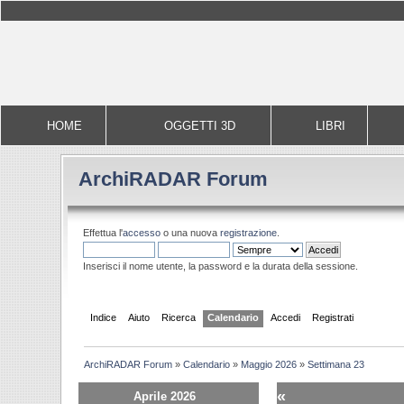
HOME
OGGETTI 3D
LIBRI
ArchiRADAR Forum
Effettua l'
accesso
o una nuova
registrazione
.
Inserisci il nome utente, la password e la durata della sessione.
Indice
Aiuto
Ricerca
Calendario
Accedi
Registrati
ArchiRADAR Forum
»
Calendario
»
Maggio 2026
»
Settimana 23
«
Aprile 2026