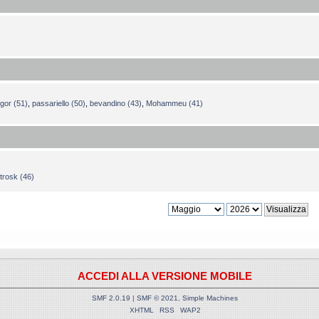
gor (51)
,
passariello (50)
,
bevandino (43)
,
Mohammeu (41)
rosk (46)
ACCEDI ALLA VERSIONE MOBILE
SMF 2.0.19
|
SMF © 2021
,
Simple Machines
XHTML
RSS
WAP2