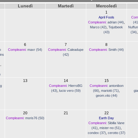
Lunedì
Martedì
Mercoledì
1
April Fools
Com
Compleanni:
adrian (44)
,
(41
Marco (42)
,
Tejutbeek
Nuffun
(43)
(34)
6
7
8
o
Compleanni:
maxr (54)
Compleanni:
Caleadupe
Compleanni:
Smith (44)
ins
(42)
)
,
)
13
14
15
gg
Compleanni:
HierroBG
Compleanni:
antonibon
(43)
,
lucio vero (59)
(66)
,
mariotti (71)
,
gi
geom.vito (44)
20
21
22
Compleanni:
moris76 (50)
Earth Day
Compleanni:
Sibilla Vane
(41)
,
mister-no (51)
,
condex (37)
,
cerotto (37)