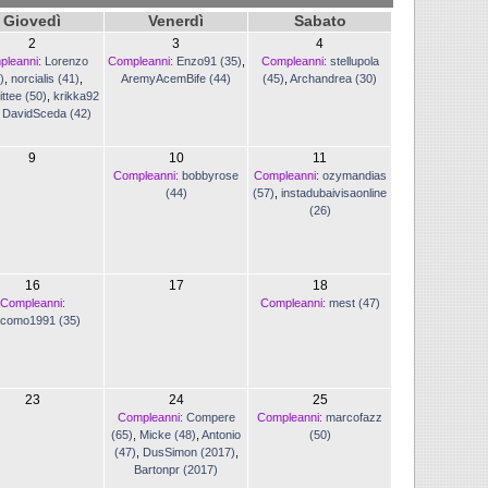
Giovedì
Venerdì
Sabato
2
3
4
pleanni:
Lorenzo
Compleanni:
Enzo91 (35)
,
Compleanni:
stellupola
)
,
norcialis (41)
,
AremyAcemBife (44)
(45)
,
Archandrea (30)
ittee (50)
,
krikka92
,
DavidSceda (42)
9
10
11
Compleanni:
bobbyrose
Compleanni:
ozymandias
(44)
(57)
,
instadubaivisaonline
(26)
16
17
18
Compleanni:
Compleanni:
mest (47)
acomo1991 (35)
23
24
25
Compleanni:
Compere
Compleanni:
marcofazz
(65)
,
Micke (48)
,
Antonio
(50)
(47)
,
DusSimon (2017)
,
Bartonpr (2017)