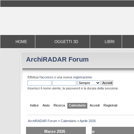
HOME
OGGETTI 3D
LIBRI
ArchiRADAR Forum
Effettua l'
accesso
o una nuova
registrazione
.
Inserisci il nome utente, la password e la durata della sessione.
Indice
Aiuto
Ricerca
Calendario
Accedi
Registrati
ArchiRADAR Forum
»
Calendario
»
Aprile 2026
«
Marzo 2026