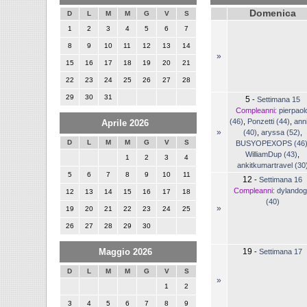
Domenica
D
L
M
M
G
V
S
1
2
3
4
5
6
7
8
9
10
11
12
13
14
»
15
16
17
18
19
20
21
22
23
24
25
26
27
28
29
30
31
5
-
Settimana 15
Compleanni:
pierpaol
(46)
,
Ponzetti (44)
,
ann
Aprile 2026
»
(40)
,
aryssa (52)
,
D
L
M
M
G
V
S
BUSYOPEXOPS (46
WilliamDup (43)
,
1
2
3
4
ankitkumartravel (30
5
6
7
8
9
10
11
12
-
Settimana 16
Compleanni:
dylando
12
13
14
15
16
17
18
(40)
»
19
20
21
22
23
24
25
26
27
28
29
30
Maggio 2026
19
-
Settimana 17
D
L
M
M
G
V
S
»
1
2
3
4
5
6
7
8
9