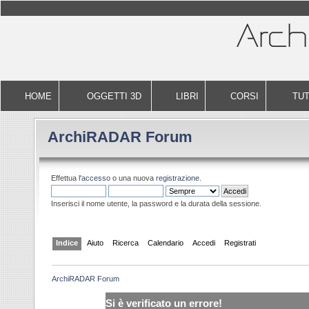
HOME
OGGETTI 3D
LIBRI
CORSI
TUT
ArchiRADAR Forum
Effettua l'
accesso
o una nuova
registrazione
.
Inserisci il nome utente, la password e la durata della sessione.
Indice
Aiuto
Ricerca
Calendario
Accedi
Registrati
ArchiRADAR Forum
Si è verificato un errore!