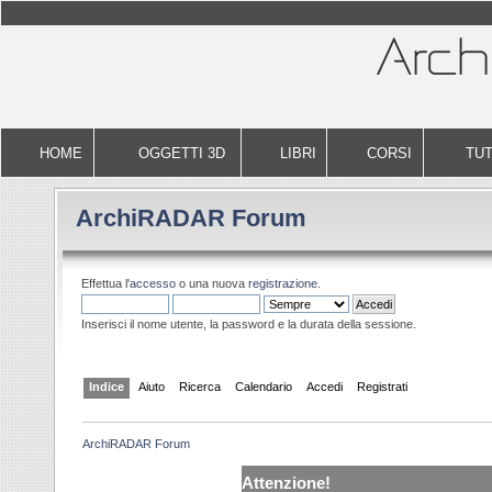
HOME
OGGETTI 3D
LIBRI
CORSI
TUT
ArchiRADAR Forum
Effettua l'
accesso
o una nuova
registrazione
.
Inserisci il nome utente, la password e la durata della sessione.
Indice
Aiuto
Ricerca
Calendario
Accedi
Registrati
ArchiRADAR Forum
Attenzione!