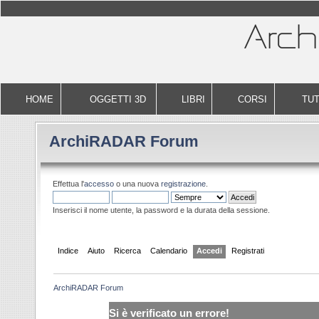
HOME
OGGETTI 3D
LIBRI
CORSI
TUT
ArchiRADAR Forum
Effettua l'
accesso
o una nuova
registrazione
.
Inserisci il nome utente, la password e la durata della sessione.
Indice
Aiuto
Ricerca
Calendario
Accedi
Registrati
ArchiRADAR Forum
Si è verificato un errore!