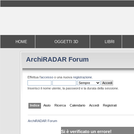
HOME
OGGETTI 3D
LIBRI
ArchiRADAR Forum
Effettua l'
accesso
o una nuova
registrazione
.
Inserisci il nome utente, la password e la durata della sessione.
Indice
Aiuto
Ricerca
Calendario
Accedi
Registrati
ArchiRADAR Forum
Si è verificato un errore!