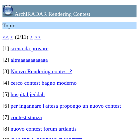
ArchiRADAR Rendering Contest
Topic
<<
<
(2/11)
>
>>
[1]
scena da provare
[2]
altraaaaaaaaaaaa
[3]
Nuovo Rendering contest ?
[4]
cerco contest bagno moderno
[5]
hospital jeddah
[6]
per ingannare l'attesa propongo un nuovo contest
[7]
contest stanza
[8]
nuovo contest forum artlantis