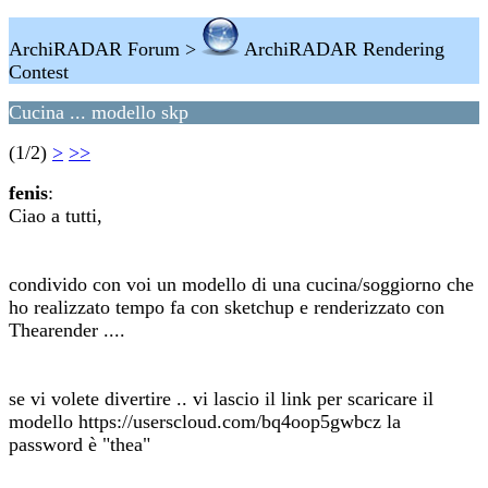
ArchiRADAR Forum >
ArchiRADAR Rendering
Contest
Cucina ... modello skp
(1/2)
>
>>
fenis
:
Ciao a tutti,
condivido con voi un modello di una cucina/soggiorno che
ho realizzato tempo fa con sketchup e renderizzato con
Thearender ....
se vi volete divertire .. vi lascio il link per scaricare il
modello https://userscloud.com/bq4oop5gwbcz la
password è "thea"