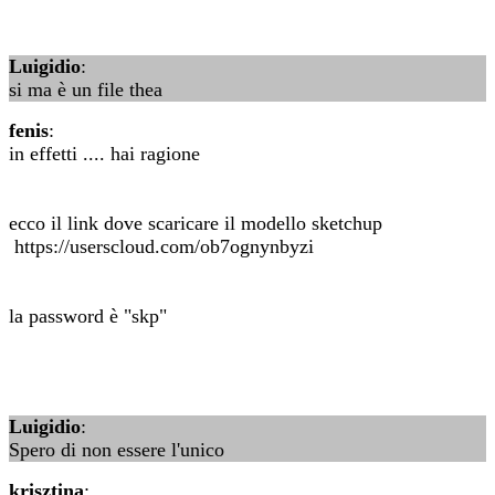
Luigidio
:
si ma è un file thea
fenis
:
in effetti .... hai ragione
ecco il link dove scaricare il modello sketchup
https://userscloud.com/ob7ognynbyzi
la password è "skp"
Luigidio
:
Spero di non essere l'unico
krisztina
: