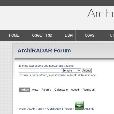
HOME
OGGETTI 3D
LIBRI
CORSI
TUT
ArchiRADAR Forum
Effettua l'
accesso
o una nuova
registrazione
.
Inserisci il nome utente, la password e la durata della sessione.
Indice
Aiuto
Ricerca
Calendario
Accedi
Registrati
ArchiRADAR Forum
»
ArchiRADAR Forum
»
Artlantis