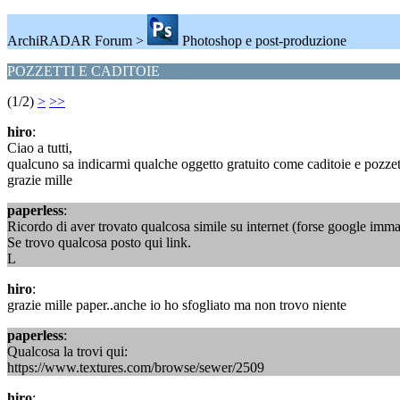
ArchiRADAR Forum >
Photoshop e post-produzione
POZZETTI E CADITOIE
(1/2)
>
>>
hiro
:
Ciao a tutti,
qualcuno sa indicarmi qualche oggetto gratuito come caditoie e pozzett
grazie mille
paperless
:
Ricordo di aver trovato qualcosa simile su internet (forse google imma
Se trovo qualcosa posto qui link.
L
hiro
:
grazie mille paper..anche io ho sfogliato ma non trovo niente
paperless
:
Qualcosa la trovi qui:
https://www.textures.com/browse/sewer/2509
hiro
: