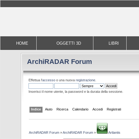
HOME
OGGETTI 3D
LIBRI
ArchiRADAR Forum
Effettua l'
accesso
o una nuova
registrazione
.
Inserisci il nome utente, la password e la durata della sessione.
Indice
Aiuto
Ricerca
Calendario
Accedi
Registrati
ArchiRADAR Forum
»
ArchiRADAR Forum
»
Artlantis