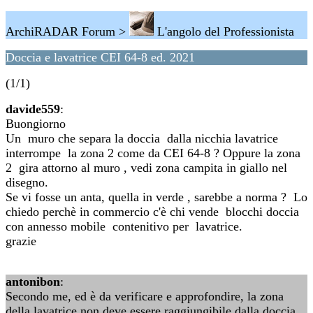
ArchiRADAR Forum >
L'angolo del Professionista
Doccia e lavatrice CEI 64-8 ed. 2021
(1/1)
davide559
:
Buongiorno
Un muro che separa la doccia dalla nicchia lavatrice
interrompe la zona 2 come da CEI 64-8 ? Oppure la zona
2 gira attorno al muro , vedi zona campita in giallo nel
disegno.
Se vi fosse un anta, quella in verde , sarebbe a norma ? Lo
chiedo perchè in commercio c'è chi vende blocchi doccia
con annesso mobile contenitivo per lavatrice.
grazie
antonibon
:
Secondo me, ed è da verificare e approfondire, la zona
della lavatrice non deve essere raggiungibile dalla doccia