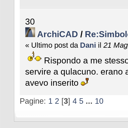
30
ArchiCAD
/
Re:Simbolo
« Ultimo post da
Dani
il
21 Magg
Rispondo a me stesso e
servire a qulacuno. erano a
avevo inserito
Pagine:
1
2
[
3
]
4
5
...
10