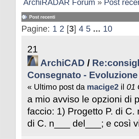
ArchiRADAR Forum
»
Post recen
Post recenti
Pagine:
1
2
[
3
]
4
5
...
10
21
ArchiCAD
/
Re:consigl
Consegnato - Evoluzione
« Ultimo post da
macige2
il
01 
a mio avviso le opzioni di p
faccio: 1) Progetto P. di C.
di C. n___ del___; e così v