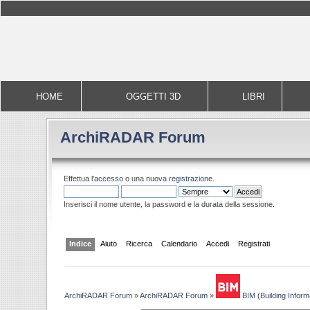
HOME
OGGETTI 3D
LIBRI
ArchiRADAR Forum
Effettua l'
accesso
o una nuova
registrazione
.
Inserisci il nome utente, la password e la durata della sessione.
Indice
Aiuto
Ricerca
Calendario
Accedi
Registrati
ArchiRADAR Forum
»
ArchiRADAR Forum
»
BIM (Building Inform