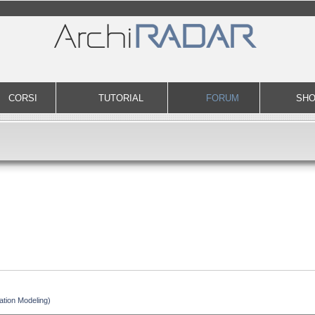
CORSI
TUTORIAL
FORUM
SH
ation Modeling)