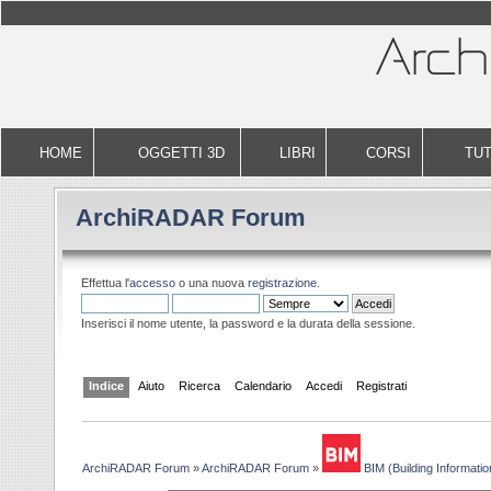
HOME
OGGETTI 3D
LIBRI
CORSI
TUT
ArchiRADAR Forum
Effettua l'
accesso
o una nuova
registrazione
.
Inserisci il nome utente, la password e la durata della sessione.
Indice
Aiuto
Ricerca
Calendario
Accedi
Registrati
ArchiRADAR Forum
»
ArchiRADAR Forum
»
BIM (Building Informatio